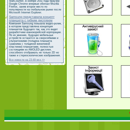
StatCounter, в ноябре 2011 года браузер
Google Chrome впервые обогнал Mozilla
Firefox, заняв второе место по
популярности на глобальном рынке после
Microsoft Internet Explorer.
Samsung представила концепт
планшета с гибким дисплеем
Компания Samsung показала видео-ролик,
в котором представлена концепция
планшетов будущего так, как это видят
разработчики южнокорейской корпорации.
По их мнению, будущее мобильных
устройств останется за сверхгибкими и
ультратонкими (толщина планшета
сравнима с толщиной виниловой
пластинки) планшетами, полностью
состоящими из AMOLED-дисплея,
способного отображать не только 2D но
также и стереоскопические изображения.
Все новости на 23:49 мск >>
Безкоштов