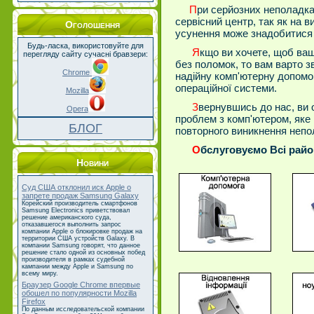
П
ри серйозних неполадка
сервісний центр, так як на в
Оголошення
усунення може знадобитися 
Будь-ласка, використовуйте для
Я
кщо ви хочете, щоб ва
перегляду сайту сучасні бравзери:
без поломок, то вам варто з
Chrome
надійну комп'ютерну допомо
операційної системи.
Mozilla
З
вернувшись до нас, ви 
Opera
проблем з комп'ютером, яке
БЛОГ
повторного виникнення непо
О
бслуговуємо Всі райо
Новини
Суд США отклонил иск Apple о
запрете продаж Samsung Galaxy
Корейский производитель смартфонов
Samsung Electronics приветствовал
решение американского суда,
отказавшегося выполнить запрос
компании Apple о блокировке продаж на
территории США устройств Galaxy. В
компании Samsung говорят, что данное
решение стало одной из основных побед
производителя в рамках судебной
кампании между Apple и Samsung по
всему миру.
Браузер Google Chrome впервые
обошел по популярности Mozilla
Firefox
По данным исследовательской компании