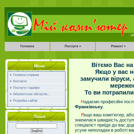
- д
Головна
Послуги >
Ремонт >
Вітємо Вас на
Меню
Якщо у вас 
Головна сторінка
замучили віруси,
Контакти
мережею
Послуги і тарифи
То ви потрапили
Абонентське обслугов...
Розробка сайтів
Н
адаємо професійні посл
Франківську
.
Я
кщо ваш комп'ютер, або
Пошук
знизилася швидкість доступу 
спеціаліст приїде до вас дод
усуне неполадки в роботі ва